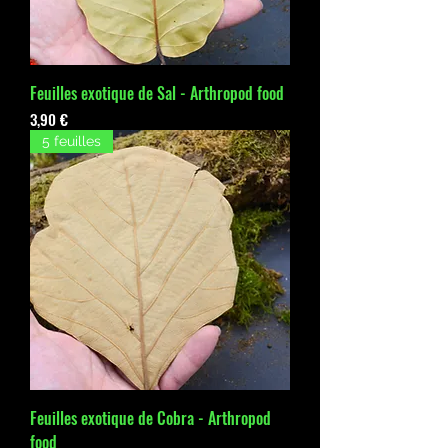
Feuilles exotique de Sal - Arthropod food
Prix
3,90 €
5 feuilles
Feuilles exotique de Cobra - Arthropod
food