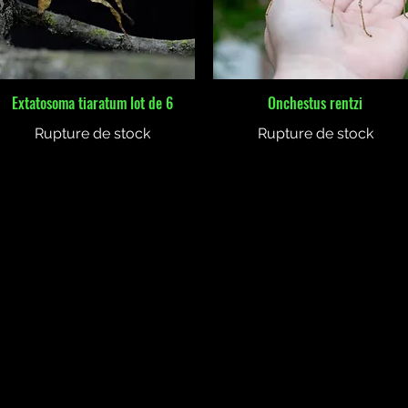
Extatosoma tiaratum lot de 6
Onchestus rentzi
Aperçu rapide
Aperçu rapide
Rupture de stock
Rupture de stock