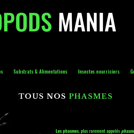
OPODS
MANIA
os
Substrats & Alimentations
Insectes nourriciers
G
TOUS NOS
PHASMES
Les phasmes
, plus rarement appelés
phasmo