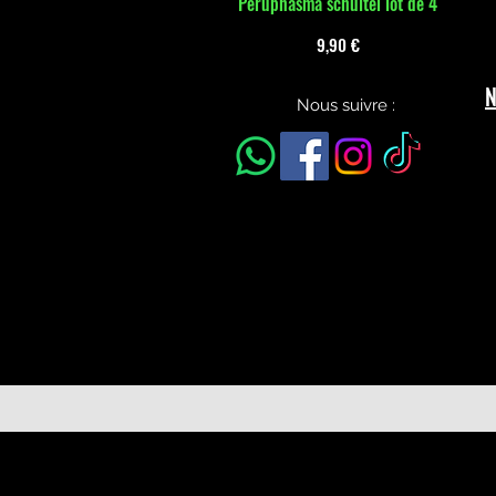
Peruphasma schultei lot de 4
Aperçu rapide
Prix
9,90 €
N
Nous suivre :