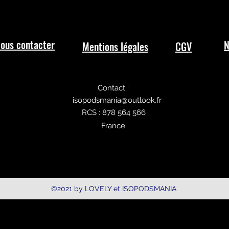
ous contacter
N
Mentions légales
CGV
Contact :
isopodsmania@outlook.fr
RCS : 878 564 566
France
©2021 by LOVELY et ISOPODSMANIA