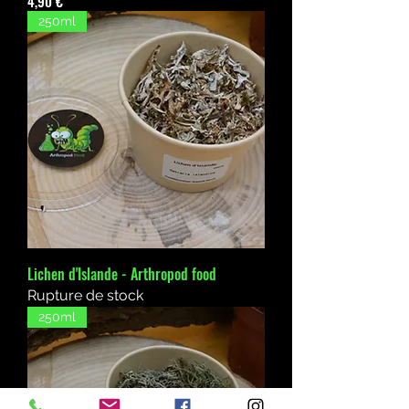
4,90 €
250ml
Lichen d'Islande - Arthropod food
Rupture de stock
250ml