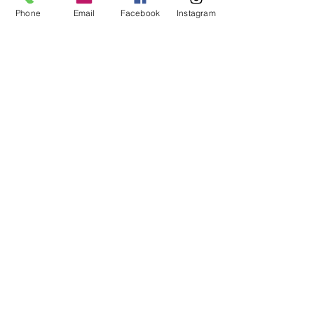
Phone
Email
Facebook
Instagram
Lichen gris - Arthropod food
Prix
4,90 €