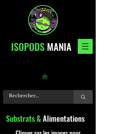
ISOPODS
MANIA
Substrats
&
Alimentations
Cliquer sur les images pour