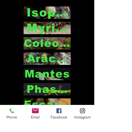
Isopodes
Myriapodes
Coléoptères
Arachnides
Mantes
Phasmes
Escargots
Phone
Email
Facebook
Instagram
Mentions légales