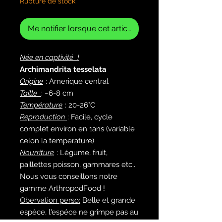
Rupture de stock
Me notifier lorsque cet article est disponible
Née en captivité !
Archimandrita tesselata
Origine
: Amerique central
Taille
: ~6-8 cm
Température
: 20-26°C
Reproduction
: Facile, cycle
complet environ en 1ans (variable
celon la temperature)
Nourriture
: Légume, fruit,
paillettes poisson, gammares etc..
Nous vous conseillons notre
gamme ArthropodFood !
Obervation perso:
Belle et grande
espéce, l'espéce ne grimpe pas au