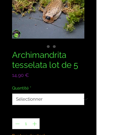
Archimandrita
tesselata lot de 5
Prix
14,90 €
Quantité
*
Quantité
*