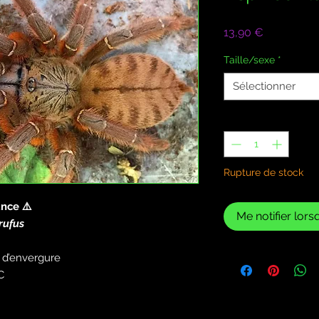
Prix
13,90 €
Taille/sexe
*
Sélectionner
Quantité
*
Rupture de stock
nce ⚠️
Me notifier lors
rufus
m d’envergure
C