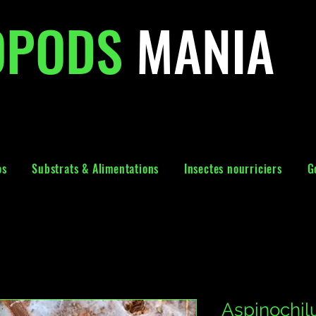
OPODS
MANIA
os
Substrats & Alimentations
Insectes nourriciers
G
Aspinochil