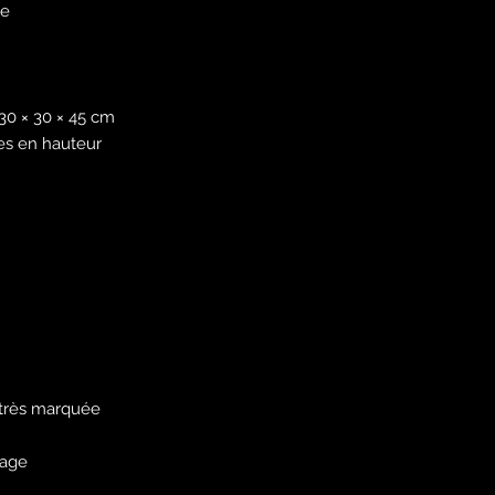
le
 30 × 30 × 45 cm
es en hauteur
 très marquée
vage