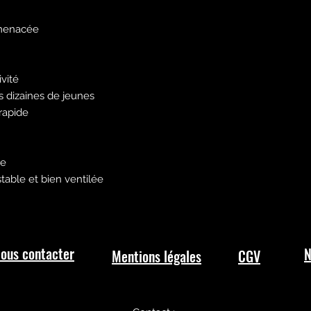
 menacée
vité
s dizaines de jeunes
rapide
re
ble et bien ventilée
ous contacter
N
Mentions légales
CGV