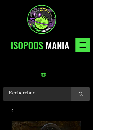
ISOPODS
MANIA