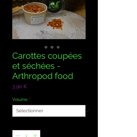
Carottes coupées
et séchées -
Arthropod food
Prix
3,90 €
Volume
*
Quantité
*