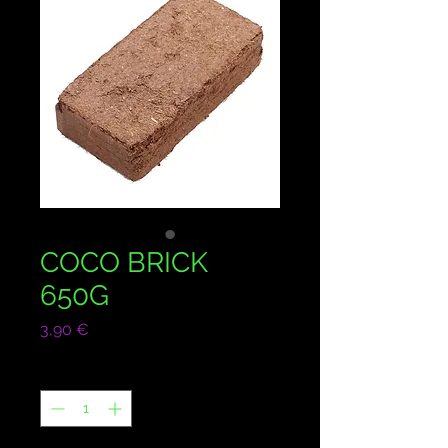
COCO BRICK
650G
Prix
3,90 €
Quantité
*