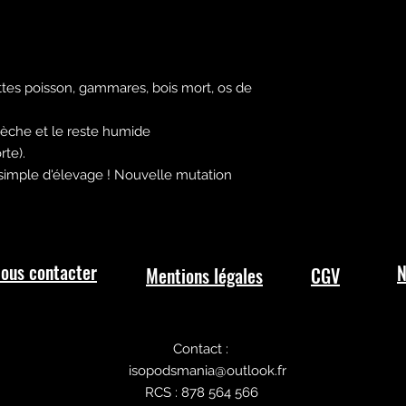
Paiement securi
Nous ne vendons 
en mauvaise sant
Le bien-être anima
ettes poisson, gammares, bois mort, os de
sèche et le reste humide
te).
simple d'élevage ! Nouvelle mutation
ous contacter
N
Mentions légales
CGV
Contact :
isopodsmania@outlook.fr
RCS : 878 564 566