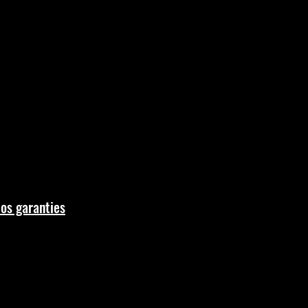
sé
aucun animal à peine né ou
é !
l est notre priorité !
os garanties