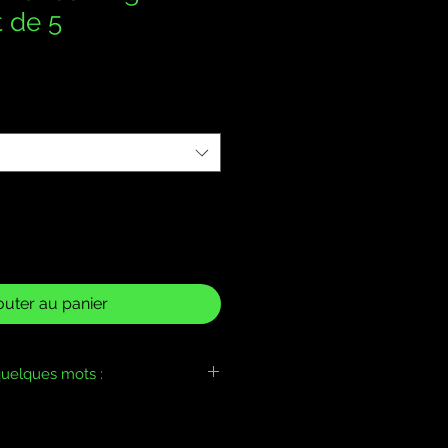
t de 5
outer au panier
uelques mots :
ntie