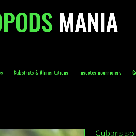
OPODS
MANIA
os
Substrats & Alimentations
Insectes nourriciers
G
Cubaris sp