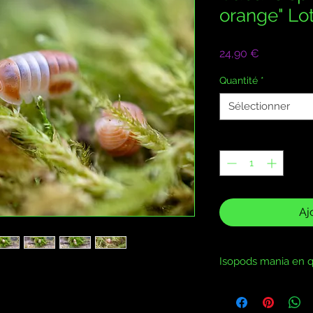
orange" Lo
Prix
24,90 €
Quantité
*
Sélectionner
Quantité
*
Aj
Isopods mania en q
Vivant 100% gara
Transport 24h