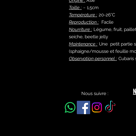
Origine :
Asie
Taille :
~ 1,5cm
Température :
20-26°C
Reproduction :
Facile
Nourriture :
Légume, fruit, paill
seiche, beetle jelly
Maintenance :
Une petit partie 
(sphaigne/mousse et feuille mor
Observation personnel :
Cubaris 
N
Nous suivre :