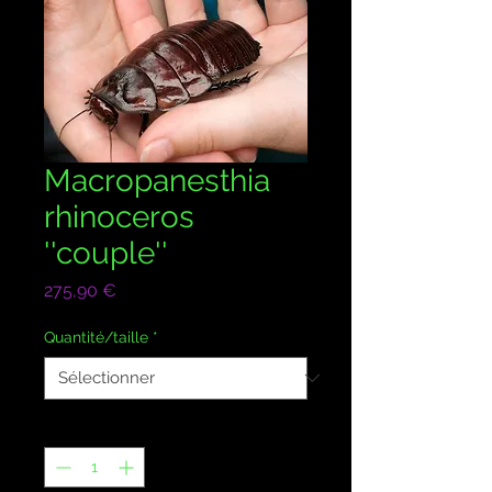
Macropanesthia
rhinoceros
''couple''
Prix
275,90 €
Quantité/taille
*
Quantité
*