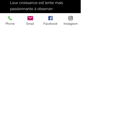
Leur croissance est lente mais
passionnante à observer :
Durée de croissance : 3 à 5 ans
pour atteindre l’âge adulte.
Phone
Email
Facebook
Instagram
Durée de vie : jusqu’à 10 ans, ce
qui en fait un véritable
compagnon entomologique sur le
long terme.
🔥 Une géante australienne rare
Ces blattes spectaculaires sont
très recherchées par les
passionnés d’insectes du monde
entier. Leur disponibilité reste
extrêmement limitée en élevage,
ce qui fait de cette opportunité
rare.