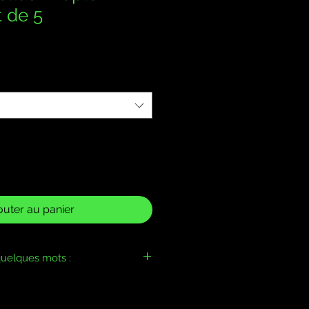
t de 5
outer au panier
uelques mots :
ntie