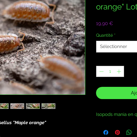
orange" Lo
Prix
19,90 €
Quantité
*
Sélectionner
Quantité
*
Aj
Isopods mania en q
sellus "Maple orange"
Vivant 100% gara
Transport 24h