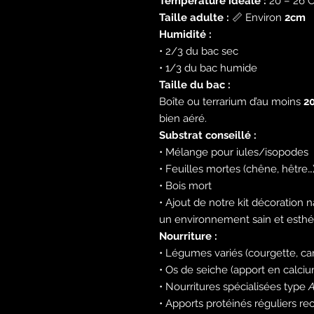
Température idéale :
20 – 26°
Taille adulte :
📏 Environ
2cm
Humidité :
• 2/3 du bac sec
• 1/3 du bac humide
Taille du bac :
Boîte ou terrarium d’au moins
20
bien aéré.
Substrat conseillé :
• Mélange pour iules/isopodes
• Feuilles mortes (chêne, hêtre…
• Bois mort
• Ajout de notre kit décoration 
un environnement sain et esthé
Nourriture :
• Légumes variés (courgette, ca
• Os de seiche (apport en calci
• Nourritures spécialisées type
A
• Apports protéinés réguliers r