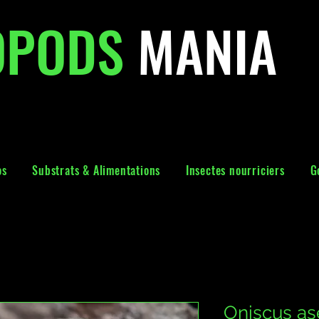
OPODS
MANIA
os
Substrats & Alimentations
Insectes nourriciers
G
Oniscus as