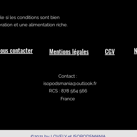
e si les conditions sont bien
tion et une alimentation riche.
ous contacter
N
Mentions légales
CGV
Contact :
isopodsmania@outlook.fr
RCS : 878 564 566
France
©2021 by LOVELY et ISOPODSMANIA