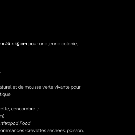
C
Paiement securi
Nous ne vendons 
en mauvaise sant
Le bien-être anima
 × 20 × 15 cm
pour une jeune colonie,
)
naturel et de mousse verte vivante pour
tique
rotte, concombre…)
um)
rthropod Food
ecommandés (crevettes séchées, poisson,