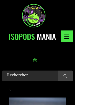
ISOPODS
MANIA