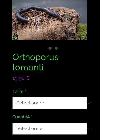
Orthoporus
lomonti
Prix
19,90 €
Taille
*
Quantité
*