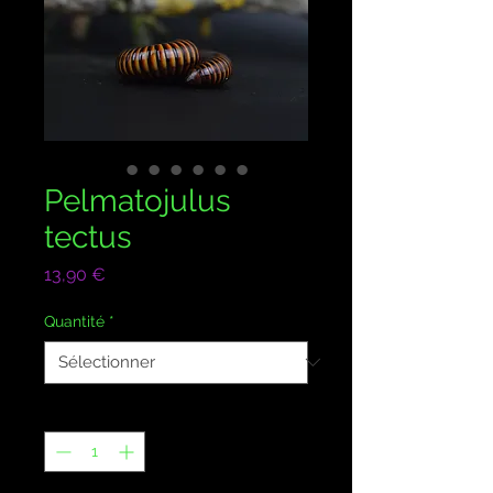
Pelmatojulus
tectus
Prix
13,90 €
Quantité
*
Quantité
*