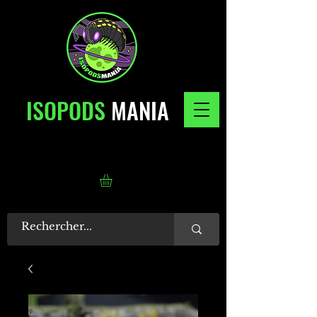
ISOPODS
MANIA