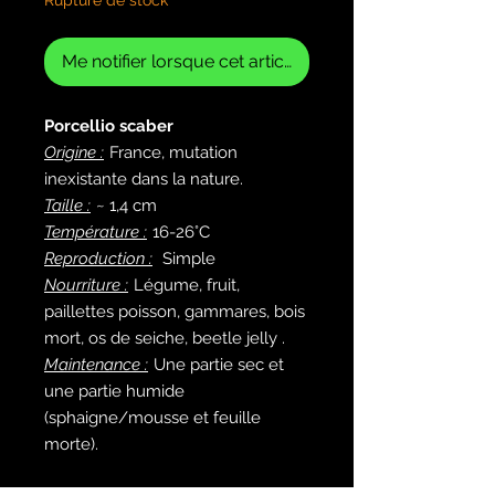
Me notifier lorsque cet article est disponible
Porcellio scaber
Origine :
France, mutation
inexistante dans la nature.
Taille :
~ 1,4 cm
Température :
16-26°C
Reproduction :
Simple
Nourriture :
Légume, fruit,
paillettes poisson, gammares, bois
mort, os de seiche, beetle jelly .
Maintenance :
Une partie sec et
une partie humide
(sphaigne/mousse et feuille
morte).