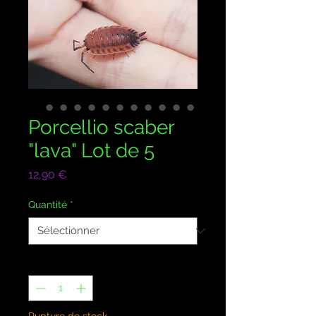
Porcellio scaber
"lava" Lot de 5
Prix
12,90 €
Quantité
*
Quantité
*
Rupture de stock