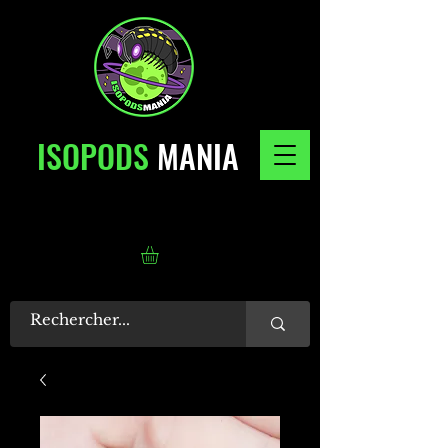
ISOPODS
MANIA