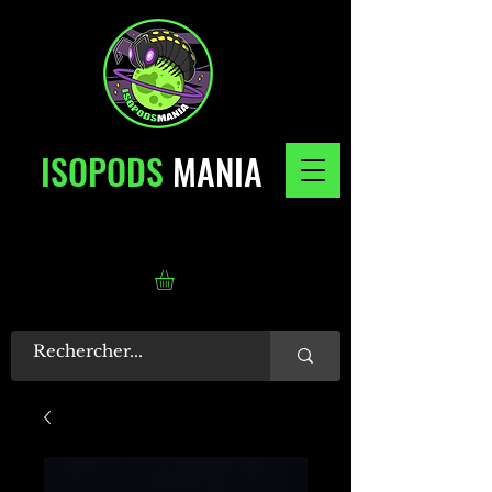
ISOPODS
MANIA