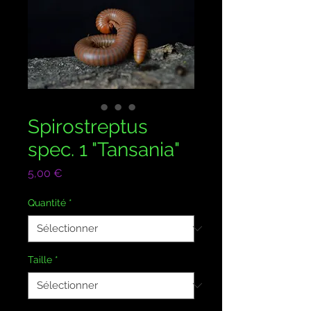
Spirostreptus
spec. 1 "Tansania"
Prix
5,00 €
Quantité
*
Taille
*